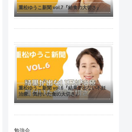
重松ゆうこ新聞 vol.7『給食の大切さ』
重松ゆうこ新聞 vol.6『結果が出ない不妊
治療、気付いた食の大切さ』
勉強会