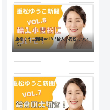
重松ゆうこ新聞 vol.8『輸入小麦粉につい
て』