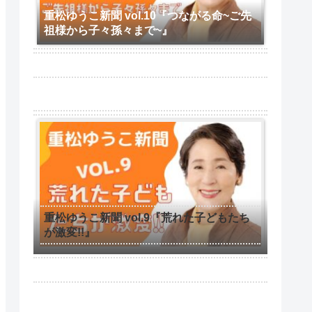
重松ゆうこ新聞 vol.10『つながる命~ご先
祖様から子々孫々まで~』
重松ゆうこ新聞 vol.9『荒れた子どもたち
が激変!!』