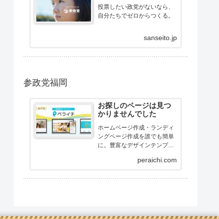
投票したい政党がないなら、
自分たちでゼロからつくる。
sanseito.jp
参政党福岡
お探しのページは見つ
かりませんでした
ホームページ作成・ランディ
ングページ作成を誰でも簡単
に。豊富なデザインテンプレ
ートをカスタマイズするだけ
peraichi.com
で、高品質なページを専門知
識なしで作成できます。フォ
ーム・決済・予約・メールマ
ガジンなど充実の機能を組み
合わせてWeb集客をサポート
します。