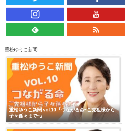
重松ゆうこ新聞
重松ゆうこ新聞 vol.10『つながる命~ご先祖様から
子々孫々まで~』