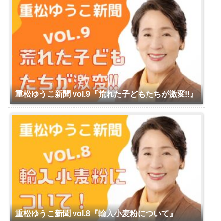
重松ゆうこ新聞 vol.9『荒れた子どもたちが激変!!』
重松ゆうこ新聞 vol.8『輸入小麦粉について』