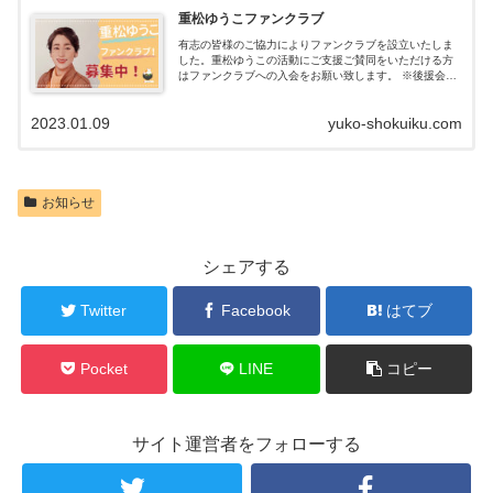
重松ゆうこファンクラブ
有志の皆様のご協力によりファンクラブを設立いたしま
した。重松ゆうこの活動にご支援ご賛同をいただける方
はファンクラブへの入会をお願い致します。 ※後援会入
会にあたり、入会費やその他会費（月会費、年会費）は
無料です。重点テーマは、『食と健康』『教育』『国守
2023.01.09
yuko-shokuiku.com
り』
お知らせ
シェアする
Twitter
Facebook
はてブ
Pocket
LINE
コピー
サイト運営者をフォローする